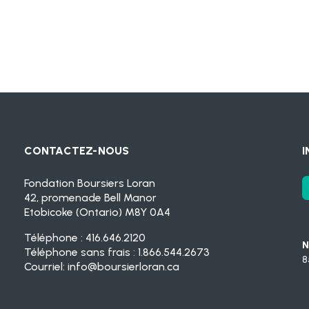
CONTACTEZ-NOUS
I
Fondation Boursiers Loran
42, promenade Bell Manor
Etobicoke (Ontario) M8Y 0A4
Téléphone : 416.646.2120
N
Téléphone sans frais : 1.866.544.2673
8
Courriel:
info@boursierloran.ca