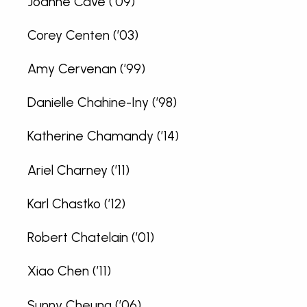
Joanne Cave (’09)
Corey Centen (’03)
Amy Cervenan (’99)
Danielle Chahine-Iny (’98)
Katherine Chamandy (’14)
Ariel Charney (’11)
Karl Chastko (’12)
Robert Chatelain (’01)
Xiao Chen (’11)
Sunny Cheung (’06)