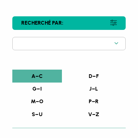
RECHERCHÉ PAR:
Année de récompense
A–C
D–F
G–I
J–L
M–O
P–R
S–U
V–Z