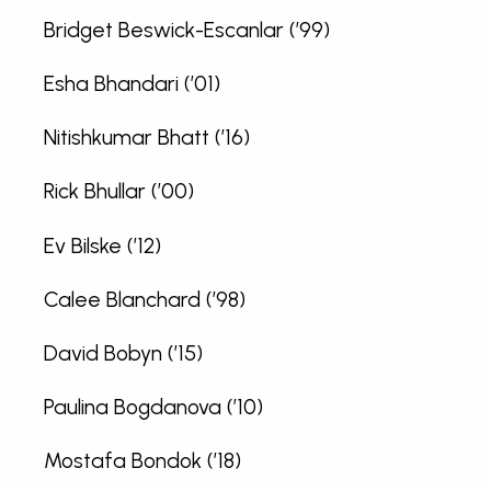
Bridget Beswick-Escanlar (’99)
Esha Bhandari (’01)
Nitishkumar Bhatt (’16)
Rick Bhullar (’00)
Ev Bilske (’12)
Calee Blanchard (’98)
David Bobyn (’15)
Paulina Bogdanova (’10)
Mostafa Bondok (’18)