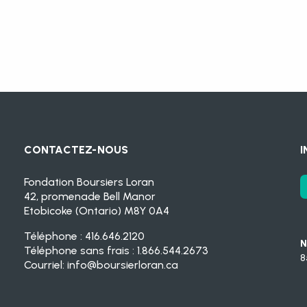
CONTACTEZ-NOUS
I
Fondation Boursiers Loran
42, promenade Bell Manor
Etobicoke (Ontario) M8Y 0A4
Téléphone : 416.646.2120
N
Téléphone sans frais : 1.866.544.2673
8
Courriel:
info@boursierloran.ca