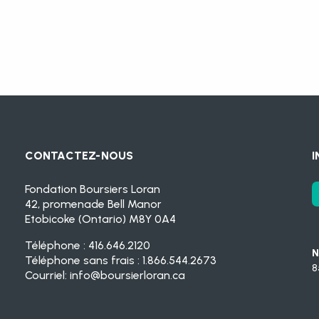
CONTACTEZ-NOUS
I
Fondation Boursiers Loran
42, promenade Bell Manor
Etobicoke (Ontario) M8Y 0A4
Téléphone : 416.646.2120
N
Téléphone sans frais : 1.866.544.2673
8
Courriel:
info@boursierloran.ca