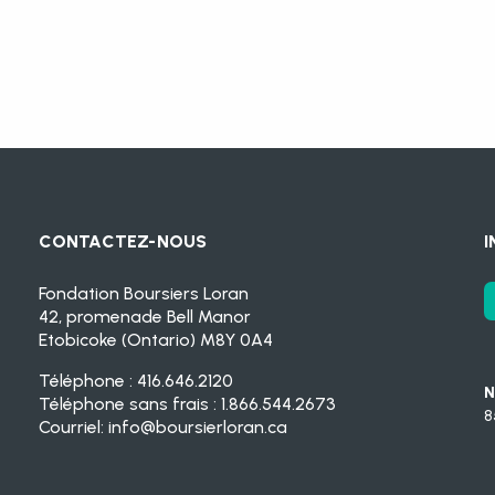
CONTACTEZ-NOUS
I
Fondation Boursiers Loran
42, promenade Bell Manor
Etobicoke (Ontario) M8Y 0A4
Téléphone : 416.646.2120
N
Téléphone sans frais : 1.866.544.2673
8
Courriel:
info@boursierloran.ca