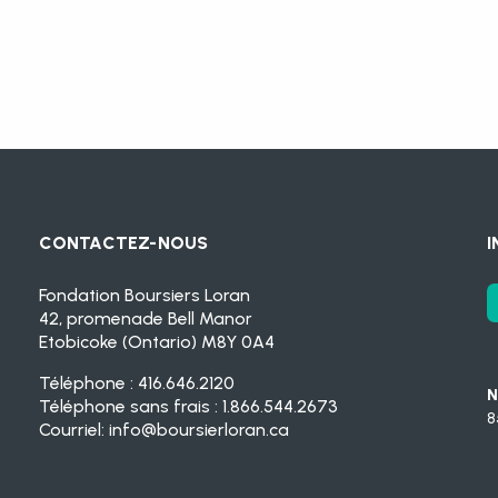
CONTACTEZ-NOUS
I
Fondation Boursiers Loran
42, promenade Bell Manor
Etobicoke (Ontario) M8Y 0A4
Téléphone : 416.646.2120
N
Téléphone sans frais : 1.866.544.2673
8
Courriel:
info@boursierloran.ca