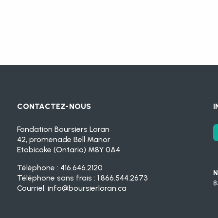
CONTACTEZ-NOUS
I
Fondation Boursiers Loran
42, promenade Bell Manor
Etobicoke (Ontario) M8Y 0A4
Téléphone : 416.646.2120
N
Téléphone sans frais : 1.866.544.2673
8
Courriel:
info@boursierloran.ca